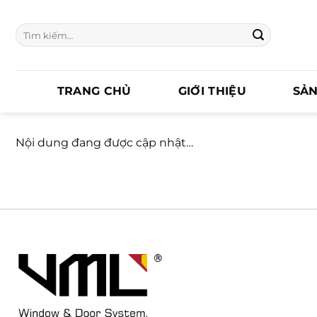
Chuyển
đến
Tìm
nội
kiếm:
dung
TRANG CHỦ
GIỚI THIỆU
SẢ
Nội dung đang được cập nhật…