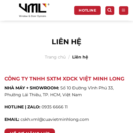
Chuyển
đến
HOTLINE
nội
dung
LIÊN HỆ
Trang chủ
/
Liên hệ
CÔNG TY TNHH SXTM XDCK VIỆT MINH LONG
NHÀ MÁY + SHOWROOM:
Số 10 Đường Vĩnh Phú 33,
Phường Lái Thiêu, TP. HCM, Việt Nam
HOTLINE | ZALO:
0935 6666 11
EMAIL:
cskh.vml@cuavietminhlong.com