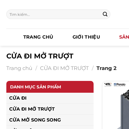
Chuyển
đến
Tìm
nội
kiếm:
dung
TRANG CHỦ
GIỚI THIỆU
SẢ
CỬA ĐI MỞ TRƯỢT
Trang chủ
/
CỬA ĐI MỞ TRƯỢT
/
Trang 2
DANH MỤC SẢN PHẨM
CỬA ĐI
CỬA ĐI MỞ TRƯỢT
CỬA MỞ SONG SONG