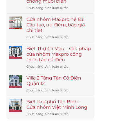
chống muối biển
ở
Chức năng bình luận bị tắt
Giải
pháp
Cửa nhôm Maxpro hệ 83:
cho
Cấu tạo, ưu điểm, báo giá
công
chi tiết
trình
ở
Chức năng bình luận bị tắt
ven
Cửa
biển
nhôm
–
Biệt Thự Cà Mau – Giải pháp
Maxpro
nhôm
cửa nhôm Maxpro công
hệ
Maxpro
trình tân cổ điển
83:
chống
ở
Chức năng bình luận bị tắt
Cấu
muối
Biệt
tạo,
biển
Thự
ưu
Villa 2 Tầng Tân Cổ Điển
Cà
điểm,
Quận 12
Mau
báo
ở
Chức năng bình luận bị tắt
–
giá
Villa
Giải
chi
2
pháp
Biệt thự phố Tân Bình –
tiết
Tầng
cửa
Cửa nhôm Việt Minh Long
Tân
nhôm
ở
Chức năng bình luận bị tắt
Cổ
Maxpro
Biệt
Điển
công
thự
Quận
trình
phố
12