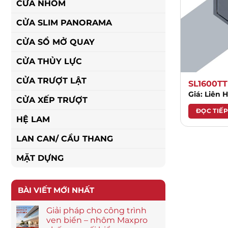
CỬA NHÔM
CỬA SLIM PANORAMA
CỬA SỔ MỞ QUAY
CỬA THỦY LỰC
CỬA TRƯỢT LẬT
SL1600TT
Giá: Liên 
CỬA XẾP TRƯỢT
ĐỌC TIẾP
HỆ LAM
LAN CAN/ CẦU THANG
MẶT DỰNG
BÀI VIẾT MỚI NHẤT
Giải pháp cho công trình
ven biển – nhôm Maxpro