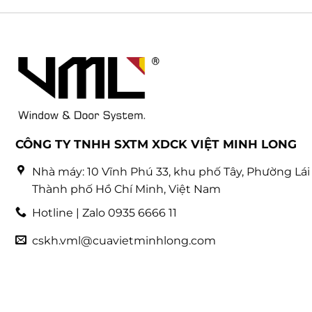
tân
Tân
cổ
Bình
điển
–
Cửa
nhôm
Việt
Minh
Long
CÔNG TY TNHH SXTM XDCK VIỆT MINH LONG
Nhà máy: 10 Vĩnh Phú 33, khu phố Tây, Phường Lái 
Thành phố Hồ Chí Minh, Việt Nam
Hotline | Zalo 0935 6666 11
cskh.vml@cuavietminhlong.com