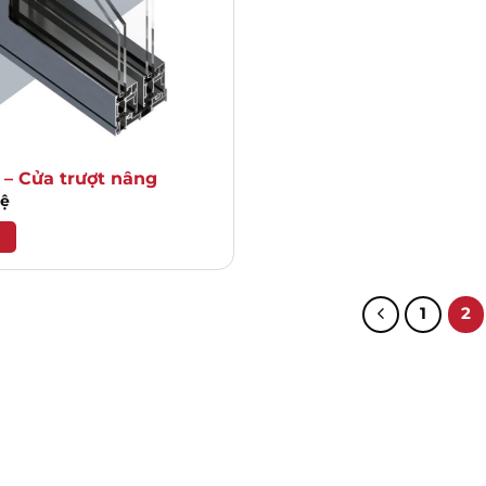
 – Cửa trượt nâng
Hệ
1
2