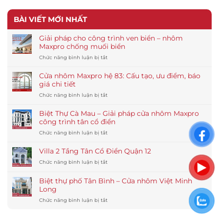
BÀI VIẾT MỚI NHẤT
Giải pháp cho công trình ven biển – nhôm
Maxpro chống muối biển
ở
Chức năng bình luận bị tắt
Giải
pháp
Cửa nhôm Maxpro hệ 83: Cấu tạo, ưu điểm, báo
cho
giá chi tiết
công
ở
Chức năng bình luận bị tắt
trình
Cửa
ven
nhôm
biển
Biệt Thự Cà Mau – Giải pháp cửa nhôm Maxpro
Maxpro
–
công trình tân cổ điển
hệ
nhôm
ở
Chức năng bình luận bị tắt
83:
Maxpro
Biệt
Cấu
chống
Thự
tạo,
Villa 2 Tầng Tân Cổ Điển Quận 12
muối
Cà
ưu
biển
ở
Chức năng bình luận bị tắt
Mau
điểm,
Villa
–
báo
2
Giải
Biệt thự phố Tân Bình – Cửa nhôm Việt Minh
giá
Tầng
pháp
Long
chi
Tân
cửa
tiết
ở
Chức năng bình luận bị tắt
Cổ
nhôm
Biệt
Điển
Maxpro
thự
Quận
công