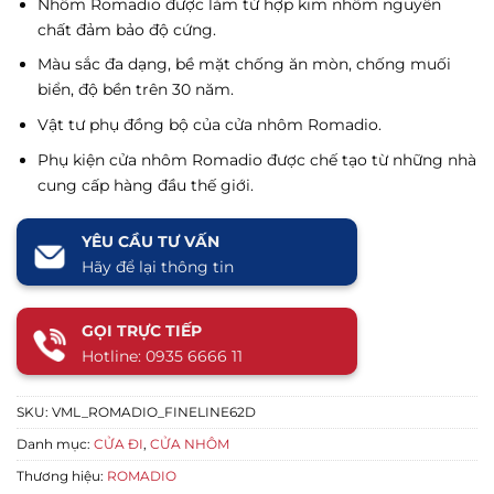
Nhôm Romadio được làm từ hợp kim nhôm nguyên
chất đảm bảo độ cứng.
Màu sắc đa dạng, bề mặt chống ăn mòn, chống muối
biển, độ bền trên 30 năm.
Vật tư phụ đồng bộ của cửa nhôm Romadio.
Phụ kiện cửa nhôm Romadio được chế tạo từ những nhà
cung cấp hàng đầu thế giới.
YÊU CẦU TƯ VẤN
Hãy để lại thông tin
GỌI TRỰC TIẾP
Hotline: 0935 6666 11
SKU:
VML_ROMADIO_FINELINE62D
Danh mục:
CỬA ĐI
,
CỬA NHÔM
Thương hiệu:
ROMADIO