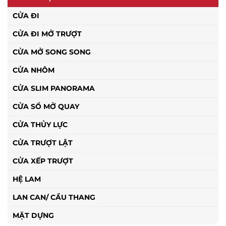
CỬA ĐI
CỬA ĐI MỞ TRƯỢT
CỬA MỞ SONG SONG
CỬA NHÔM
CỬA SLIM PANORAMA
CỬA SỔ MỞ QUAY
CỬA THỦY LỰC
CỬA TRƯỢT LẬT
CỬA XẾP TRƯỢT
HỆ LAM
LAN CAN/ CẦU THANG
MẶT DỰNG