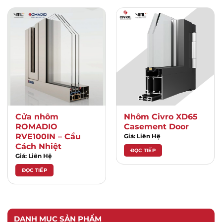
Cửa nhôm
Nhôm Civro XD65
ROMADIO
Casement Door
RVE100IN – Cầu
Giá: Liên Hệ
Cách Nhiệt
ĐỌC TIẾP
Giá: Liên Hệ
ĐỌC TIẾP
DANH MỤC SẢN PHẨM