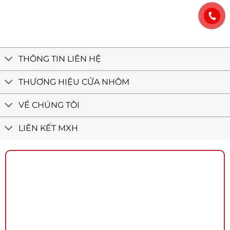
phố
12
trình
Tân
tân
Bình
cổ
–
điển
Cửa
nhôm
Việt
THÔNG TIN LIÊN HỆ
Minh
Long
THƯƠNG HIỆU CỬA NHÔM
VỀ CHÚNG TÔI
LIÊN KẾT MXH