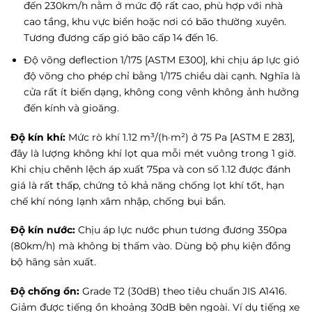
đến 230km/h nằm ở mức độ rất cao, phù hợp với nhà
cao tầng, khu vực biển hoặc nơi có bão thường xuyên.
Tương đương cấp gió bão cấp 14 đến 16.
Độ võng deflection 1/175 [ASTM E300], khi chịu áp lực gió
độ võng cho phép chỉ bằng 1/175 chiều dài cạnh. Nghĩa là
cửa rất ít biến dạng, không cong vênh không ảnh hưởng
đến kính và gioăng.
Độ kín khí:
Mức rò khí 1.12 m³/(h·m²) ở 75 Pa [ASTM E 283],
đây là lượng không khí lọt qua mỗi mét vuông trong 1 giờ.
Khi chịu chênh lệch áp xuất 75pa và con số 1.12 được đánh
giá là rất thấp, chứng tỏ khả năng chống lọt khí tốt, hạn
chế khí nóng lạnh xâm nhập, chống bụi bẩn.
Độ kín nước:
Chịu áp lực nước phun tương đương 350pa
(80km/h) mà không bị thấm vào. Dùng bộ phụ kiện đồng
bộ hãng sản xuất.
Độ chống ồn:
Grade T2 (30dB) theo tiêu chuẩn JIS A1416.
Giảm được tiếng ồn khoảng 30dB bên ngoài. Ví dụ tiếng xe