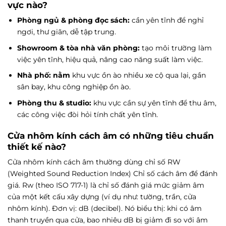
vực nào?
Phòng ngủ & phòng đọc sách:
cần yên tĩnh để nghỉ
ngơi, thư giãn, dễ tập trung.
Showroom & tòa nhà văn phòng:
tạo môi trường làm
việc yên tĩnh, hiệu quả, nâng cao năng suất làm việc.
Nhà phố: nằm
khu vực ồn ào nhiều xe cộ qua lại, gần
sân bay, khu công nghiệp ồn ào.
Phòng thu & studio:
khu vực cần sự yên tĩnh để thu âm,
các công việc đòi hỏi tính chất yên tĩnh.
Cửa nhôm kính cách âm có những tiêu chuẩn
thiết kế nào?
Cửa nhôm kính cách âm thường dùng chỉ số RW
(Weighted Sound Reduction Index) Chỉ số cách âm để đánh
giá. Rw (theo ISO 717-1) là chỉ số đánh giá mức giảm âm
của một kết cấu xây dựng (ví dụ như: tường, trần, cửa
nhôm kính). Đơn vị: dB (decibel). Nó biểu thị: khi có âm
thanh truyền qua cửa, bao nhiêu dB bị giảm đi so với âm