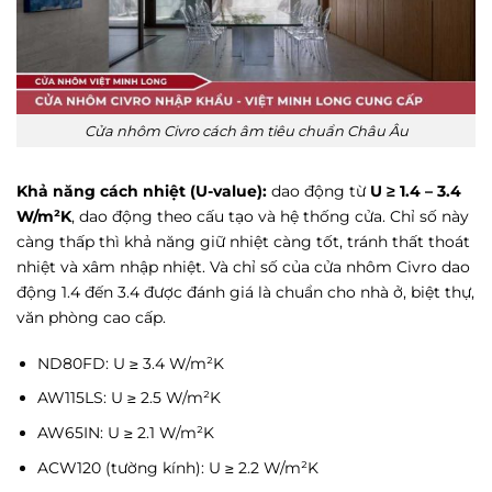
Cửa nhôm Civro cách âm tiêu chuẩn Châu Âu
Khả năng cách nhiệt (U-value):
dao động từ
U ≥ 1.4 – 3.4
W/m²K
, dao động theo cấu tạo và hệ thống cửa. Chỉ số này
càng thấp thì khả năng giữ nhiệt càng tốt, tránh thất thoát
nhiệt và xâm nhập nhiệt. Và chỉ số của cửa nhôm Civro dao
động 1.4 đến 3.4 được đánh giá là chuẩn cho nhà ở, biệt thự,
văn phòng cao cấp.
ND80FD: U ≥ 3.4 W/m²K
AW115LS: U ≥ 2.5 W/m²K
AW65IN: U ≥ 2.1 W/m²K
ACW120 (tường kính): U ≥ 2.2 W/m²K