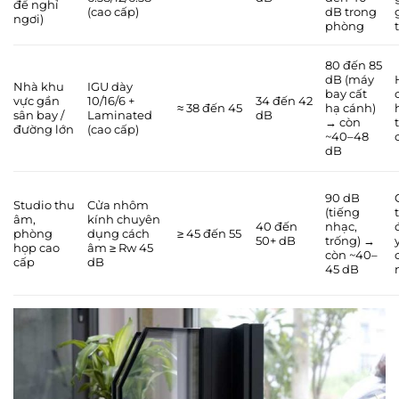
để nghỉ
(cao cấp)
dB trong
ngơi)
phòng
80 đến 85
dB (máy
Nhà khu
IGU dày
bay cất
vực gần
10/16/6 +
34 đến 42
≈ 38 đến 45
hạ cánh)
sân bay /
Laminated
dB
→ còn
đường lớn
(cao cấp)
~40–48
dB
90 dB
Studio thu
Cửa nhôm
(tiếng
âm,
kính chuyên
40 đến
nhạc,
phòng
dụng cách
≥ 45 đến 55
50+ dB
trống) →
họp cao
âm ≥ Rw 45
còn ~40–
cấp
dB
45 dB