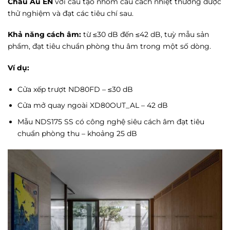
Châu Âu EN
với cấu tạo nhôm cầu cách nhiệt thường được
thử nghiệm và đạt các tiêu chí sau.
Khả năng cách âm:
từ ≤30 dB đến ≤42 dB, tuỳ mẫu sản
phẩm, đạt tiêu chuẩn phòng thu âm trong một số dòng.
Ví dụ:
Cửa xếp trượt ND80FD – ≤30 dB
Cửa mở quay ngoài XD80OUT_AL – 42 dB
Mẫu NDS175 SS có công nghệ siêu cách âm đạt tiêu
chuẩn phòng thu – khoảng 25 dB