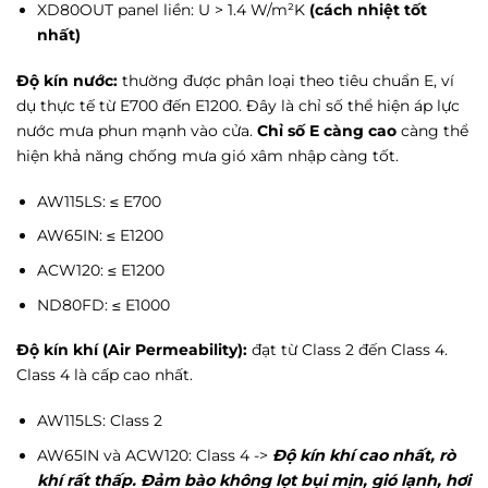
XD80OUT panel liền: U > 1.4 W/m²K
(cách nhiệt tốt
nhất)
Độ kín nước:
thường được phân loại theo tiêu chuẩn E, ví
dụ thực tế từ E700 đến E1200. Đây là chỉ số thể hiện áp lực
nước mưa phun mạnh vào cửa.
Chỉ số E càng cao
càng thể
hiện khả năng chống mưa gió xâm nhập càng tốt.
AW115LS: ≤ E700
AW65IN: ≤ E1200
ACW120: ≤ E1200
ND80FD: ≤ E1000
Độ kín khí (Air Permeability):
đạt từ Class 2 đến Class 4.
Class 4 là cấp cao nhất.
AW115LS: Class 2
AW65IN và ACW120: Class 4 ->
Độ kín khí cao nhất, rò
khí rất thấp. Đảm bào không lọt bụi mịn, gió lạnh, hơi