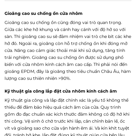
Gioăng cao su chống ồn cửa nhôm
Gioăng cao su chống ồn cũng đóng vai trò quan trọng.
Giữa các khe hở khung và cánh hay cánh với độ hở so với
sàn. Thì gioăng cao su sẽ đảm nhiệm vai trò che bít các khe
hở đó. Ngoài ra, gioăng còn hỗ trợ chống ồn khi đóng mở
cửa. Nâng cao cảm giác thoải mái khi sử dụng, tăng tính
trải nghiệm. Gioăng cao su chống ồn được sử dụng phổ
biến với cửa nhôm kính cách âm cao cấp. Thì phải nói đến
gioăng EPDM, đây là gioăng theo tiêu chuẩn Châu Âu, hàm
lượng cao su thiên nhiên >90%.
Kỹ thuật gia công lắp đặt cửa nhôm kính cách âm
Kỹ thuật gia công và lắp đặt chính xác là yếu tố không thể
thiếu để đảm bảo hiệu quả cách âm của cửa. Quy trình
gồm đo đạc chuẩn xác kích thước đảm không có độ hở khi
thi công. Vệ sinh ô chờ trước khi lắp, căn chỉnh bản lề, ốc
vít và gioăng sao cho cửa vận hành êm ái. Và kín khít tuyệt
đối, tránh hở khe, lắp đặt đúng kỹ thuật giúp cửa bền lâu,