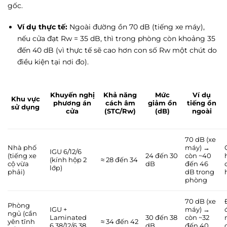
gốc.
Ví dụ thực tế:
Ngoài đường ồn 70 dB (tiếng xe máy),
nếu cửa đạt Rw = 35 dB, thì trong phòng còn khoảng 35
đến 40 dB (vì thực tế sẽ cao hơn con số Rw một chút do
điều kiện tại nơi đo).
Khuyến nghị
Khả năng
Mức
Ví dụ
Khu vực
phương án
cách âm
giảm ồn
tiếng ồn
sử dụng
cửa
(STC/Rw)
(dB)
ngoài
70 dB (xe
Nhà phố
máy) →
IGU 6/12/6
(tiếng xe
24 đến 30
còn ~40
(kính hộp 2
≈ 28 đến 34
cộ vừa
dB
đến 46
lớp)
phải)
dB trong
phòng
70 dB (xe
Phòng
IGU +
máy) →
ngủ (cần
Laminated
30 đến 38
còn ~32
yên tĩnh
≈ 34 đến 42
6.38/12/6.38
dB
đến 40