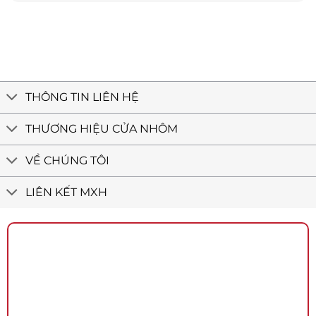
Điển
Maxpro
thự
Quận
công
phố
12
trình
Tân
tân
Bình
cổ
–
điển
Cửa
nhôm
Việt
THÔNG TIN LIÊN HỆ
Minh
Long
THƯƠNG HIỆU CỬA NHÔM
VỀ CHÚNG TÔI
LIÊN KẾT MXH