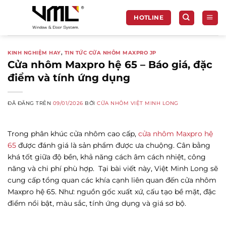
Chuyển
đến
HOTLINE
nội
dung
KINH NGHIỆM HAY
,
TIN TỨC CỬA NHÔM MAXPRO JP
Cửa nhôm Maxpro hệ 65 – Báo giá, đặc
điểm và tính ứng dụng
ĐÃ ĐĂNG TRÊN
09/01/2026
BỞI
CỬA NHÔM VIỆT MINH LONG
Trong phân khúc cửa nhôm cao cấp,
cửa nhôm Maxpro hệ
65
được đánh giá là sản phẩm được ưa chuộng. Cân bằng
khá tốt giữa độ bền, khả năng cách âm cách nhiệt, công
năng và chi phí phù hợp.
Tại bài viết này, Việt Minh Long sẽ
cung cấp tổng quan các khía cạnh liên quan đến cửa nhôm
Maxpro hệ 65. Như: nguồn gốc xuất xứ, cấu tạo bề mặt, đặc
điểm nổi bật, màu sắc, tính ứng dụng và giá sơ bộ.