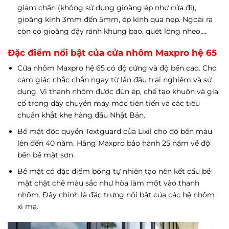
giảm chấn (không sử dụng gioăng ép như cửa đi),
gioăng kính 3mm đến 5mm, ép kính qua nẹp. Ngoài ra
còn có gioăng đậy rãnh khung bao, quét lông nheo,…
Đặc điểm nổi bật của cửa nhôm Maxpro hệ 65
Cửa nhôm Maxpro hệ 65 có độ cứng và độ bền cao. Cho
cảm giác chắc chắn ngay từ lần đầu trải nghiệm và sử
dụng. Vì thanh nhôm được đùn ép, chế tạo khuôn và gia
cố trong dây chuyền máy móc tiên tiến và các tiêu
chuẩn khắt khe hàng đầu Nhật Bản.
Bề mặt độc quyền Textguard của Lixil cho độ bền màu
lên đến 40 năm. Hãng Maxpro bảo hành 25 năm về độ
bền bề mặt sơn.
Bề mặt có đặc điểm bóng tự nhiên tạo nên kết cấu bề
mặt chặt chẽ màu sắc như hòa làm một vào thanh
nhôm. Đây chính là đặc trưng nổi bật của các hệ nhôm
xi mạ.