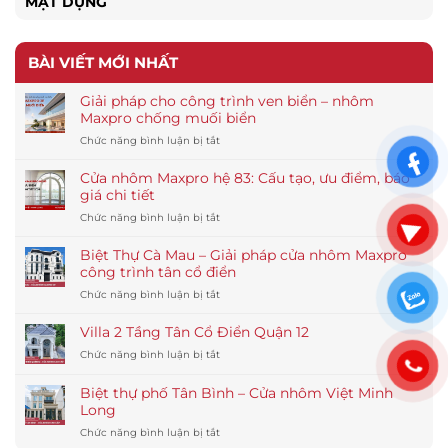
MẶT DỰNG
BÀI VIẾT MỚI NHẤT
Giải pháp cho công trình ven biển – nhôm
Maxpro chống muối biển
ở
Chức năng bình luận bị tắt
Giải
pháp
Cửa nhôm Maxpro hệ 83: Cấu tạo, ưu điểm, báo
cho
giá chi tiết
công
ở
Chức năng bình luận bị tắt
trình
Cửa
ven
nhôm
biển
Biệt Thự Cà Mau – Giải pháp cửa nhôm Maxpro
Maxpro
–
công trình tân cổ điển
hệ
nhôm
ở
Chức năng bình luận bị tắt
83:
Maxpro
Biệt
Cấu
chống
Thự
tạo,
Villa 2 Tầng Tân Cổ Điển Quận 12
muối
Cà
ưu
biển
ở
Chức năng bình luận bị tắt
Mau
điểm,
Villa
–
báo
2
Giải
Biệt thự phố Tân Bình – Cửa nhôm Việt Minh
giá
Tầng
pháp
Long
chi
Tân
cửa
tiết
ở
Chức năng bình luận bị tắt
Cổ
nhôm
Biệt