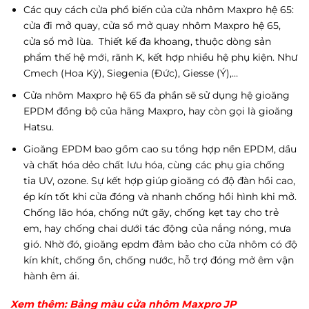
Các quy cách cửa phổ biến của cửa nhôm Maxpro hệ 65:
cửa đi mở quay, cửa sổ mở quay nhôm Maxpro hệ 65,
cửa sổ mở lùa.
Thiết kế đa khoang, thuộc dòng sản
phẩm thế hệ mới, rãnh K, kết hợp nhiều hệ phụ kiện. Như
Cmech (Hoa Kỳ), Siegenia (Đức), Giesse (Ý),…
Cửa nhôm Maxpro hệ 65 đa phần sẽ sử dụng hệ gioăng
EPDM đồng bộ của hãng Maxpro, hay còn gọi là gioăng
Hatsu.
Gioăng EPDM bao gồm cao su tổng hợp nền EPDM, dầu
và chất hóa dẻo chất lưu hóa, cùng các phụ gia chống
tia UV, ozone. Sự kết hợp giúp gioăng có độ đàn hồi cao,
ép kín tốt khi cửa đóng và nhanh chống hồi hình khi mở.
Chống lão hóa, chống nứt gãy, chống kẹt tay cho trẻ
em, hay chống chai dưới tác động của nắng nóng, mưa
gió. Nhờ đó, gioăng epdm đảm bảo cho cửa nhôm có độ
kín khít, chống ồn, chống nước, hỗ trợ đóng mở êm vận
hành êm ái.
Xem thêm:
Bảng màu cửa nhôm Maxpro JP