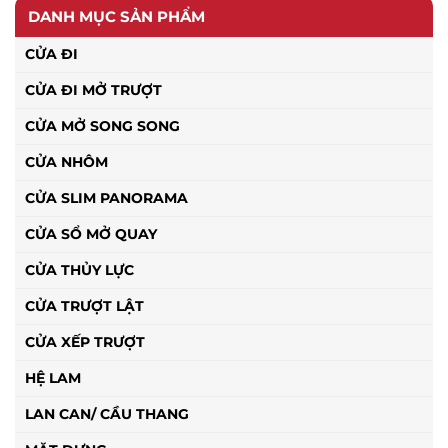
DANH MỤC SẢN PHẨM
CỬA ĐI
CỬA ĐI MỞ TRƯỢT
CỬA MỞ SONG SONG
CỬA NHÔM
CỬA SLIM PANORAMA
CỬA SỔ MỞ QUAY
CỬA THỦY LỰC
CỬA TRƯỢT LẬT
CỬA XẾP TRƯỢT
HỆ LAM
LAN CAN/ CẦU THANG