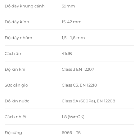
Độ dày khung cánh
59mm
Độ dày kính
15-42 mm
Độ dày nhôm
1,5 – 1,6 mm
Cách âm
41dB
Độ kín khí
Class 3 EN 12207
Sức cản gió
Class C3, EN 12210
Độ kín nước
Class 9A (600Pa), EN 12208
Cách nhiệt
1.8 (W/m2K)
Độ cứng
6066 – T6