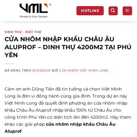
Chuyển
đến
HOTLINE
nội
dung
DINH THỰ - BIỆT THỰ
CỬA NHÔM NHẬP KHẨU CHÂU ÂU
ALUPROF – DINH THỰ 4200M2 TẠI PHÚ
YÊN
ĐÃ ĐĂNG TRÊN
05/09/2023
BỞI
CỬA NHÔM VIỆT MINH LONG
Cảm ơn anh Dũng Tiến đã tin tưởng và chọn Việt Minh
Long là đơn vị đồng hành cùng gia đình. Trong dự án này
Việt Minh Long đã quyết định phương án cửa nhôm nhập
khẩu Châu Âu Aluprof nhập khẩu 100% từ Châu Âu cho
công trình Phú Yên có diện tích lên đến 4200m2. Hãy tham
khảo các giải pháp
cửa nhôm nhập khẩu Châu Âu
Aluprof