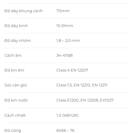
Độ dày khung cánh
70mm
Độ dày kính
15-51mm
Độ dày nhôm
1,8 – 2,0 mm
Cách âm
34-47dB
Độ kín khí
Class 4 EN 12207
Sức cản gió
Class C5, EN 12210, EN 12211
Độ kín nước
Class E1200, EN 12208, EV1027
Cách nhiệt
1.0 (W/m2K)
Độ cứng
6066 – T6