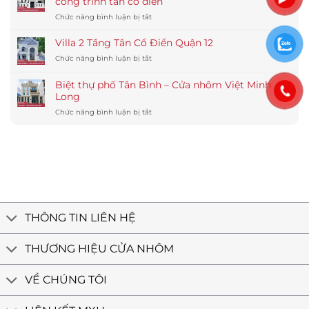
công trình tân cổ điển
hệ
nhôm
ở
Chức năng bình luận bị tắt
83:
Maxpro
Biệt
Cấu
chống
Thự
tạo,
Villa 2 Tầng Tân Cổ Điển Quận 12
muối
Cà
ưu
biển
ở
Chức năng bình luận bị tắt
Mau
điểm,
Villa
–
báo
2
Giải
Biệt thự phố Tân Bình – Cửa nhôm Việt Minh
giá
Tầng
pháp
Long
chi
Tân
cửa
tiết
ở
Chức năng bình luận bị tắt
Cổ
nhôm
Biệt
Điển
Maxpro
thự
Quận
công
phố
12
trình
Tân
tân
Bình
cổ
–
điển
Cửa
nhôm
Việt
THÔNG TIN LIÊN HỆ
Minh
Long
THƯƠNG HIỆU CỬA NHÔM
VỀ CHÚNG TÔI