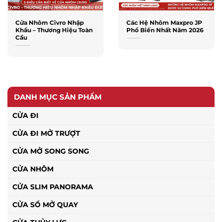
Cửa Nhôm Civro Nhập
Các Hệ Nhôm Maxpro JP
Khẩu – Thương Hiệu Toàn
Phổ Biến Nhất Năm 2026
Cầu
DANH MỤC SẢN PHẨM
CỬA ĐI
CỬA ĐI MỞ TRƯỢT
CỬA MỞ SONG SONG
CỬA NHÔM
CỬA SLIM PANORAMA
CỬA SỔ MỞ QUAY