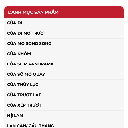
DANH MỤC SẢN PHẨM
CỬA ĐI
CỬA ĐI MỞ TRƯỢT
CỬA MỞ SONG SONG
CỬA NHÔM
CỬA SLIM PANORAMA
CỬA SỔ MỞ QUAY
CỬA THỦY LỰC
CỬA TRƯỢT LẬT
CỬA XẾP TRƯỢT
HỆ LAM
LAN CAN/ CẦU THANG