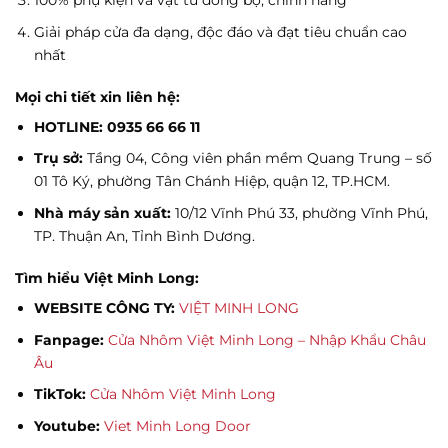
100% phụ kiện và vật tư đồng bộ, chính hãng
Giải pháp cửa đa dạng, độc đáo và đạt tiêu chuẩn cao
nhất
Mọi chi tiết xin liên hệ:
HOTLINE: 0935 66 66 11
Trụ sở:
Tầng 04, Công viên phần mềm Quang Trung – số
01 Tô Ký, phường Tân Chánh Hiệp, quận 12, TP.HCM.
Nhà máy sản xuất:
10/12 Vĩnh Phú 33, phường Vĩnh Phú,
TP. Thuận An, Tỉnh Bình Dương.
Tìm hiểu Việt Minh Long:
WEBSITE CÔNG TY:
VIỆT MINH LONG
Fanpage:
Cửa Nhôm Việt Minh Long – Nhập Khẩu Châu
Âu
TikTok:
Cửa Nhôm Việt Minh Long
Youtube:
Viet Minh Long Door