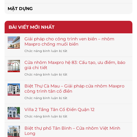
MẶT DỰNG
BÀI VIẾT MỚI NHẤT
Giải pháp cho công trình ven biển – nhôm
Maxpro chống muối biển
ở
Chức năng bình luận bị tắt
Giải
pháp
Cửa nhôm Maxpro hệ 83: Cấu tạo, ưu điểm, báo
cho
giá chi tiết
công
ở
Chức năng bình luận bị tắt
trình
Cửa
ven
nhôm
biển
Biệt Thự Cà Mau – Giải pháp cửa nhôm Maxpro
Maxpro
–
công trình tân cổ điển
hệ
nhôm
ở
Chức năng bình luận bị tắt
83:
Maxpro
Biệt
Cấu
chống
Thự
tạo,
Villa 2 Tầng Tân Cổ Điển Quận 12
muối
Cà
ưu
biển
ở
Chức năng bình luận bị tắt
Mau
điểm,
Villa
–
báo
2
Giải
Biệt thự phố Tân Bình – Cửa nhôm Việt Minh
giá
Tầng
pháp
Long
chi
Tân
cửa