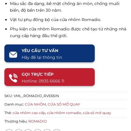
Màu sắc đa dạng, bề mặt chống ăn mòn, chống muối
biển, độ bền trên 30 năm.
Vật tư phụ đồng bộ của cửa nhôm Romadio.
Phụ kiện cửa nhôm Romadio được chế tạo từ những nhà
cung cấp hàng đầu thế giới.
YÊU CẦU TƯ VẤN
Hãy để lại thông tin
GỌI TRỰC TIẾP
Hotline: 0935 6666 11
SKU:
VML_ROMADIO_RVE65IN
Danh mục:
CỬA NHÔM
,
CỬA SỔ MỞ QUAY
Thẻ:
cửa nhôm cao cấp
,
cửa nhôm romadio
,
cửa sổ mở quay
Thương hiệu:
ROMADIO