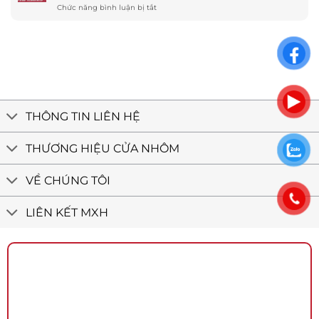
tiết
ở
Chức năng bình luận bị tắt
Cổ
nhôm
Biệt
Điển
Maxpro
thự
Quận
công
phố
12
trình
Tân
tân
Bình
cổ
–
điển
Cửa
nhôm
Việt
THÔNG TIN LIÊN HỆ
Minh
Long
THƯƠNG HIỆU CỬA NHÔM
VỀ CHÚNG TÔI
LIÊN KẾT MXH