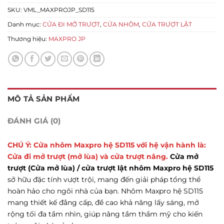
SKU:
VML_MAXPROJP_SD115
Danh mục:
CỬA ĐI MỞ TRƯỢT
,
CỬA NHÔM
,
CỬA TRƯỢT LẬT
Thương hiệu:
MAXPRO JP
MÔ TẢ SẢN PHẨM
ĐÁNH GIÁ (0)
CHÚ Ý: Cửa nhôm Maxpro hệ SD115 với hệ vận hành là:
Cửa đi mở trượt (mở lùa) và cửa trượt nâng.
Cửa mở
trượt (Cửa mở lùa) / cửa trượt lật nhôm Maxpro hệ SD115
sở hữu đặc tính vượt trội, mang đến giải pháp tổng thể
hoàn hảo cho ngôi nhà của bạn. Nhôm Maxpro hệ SD115
mang thiết kế đẳng cấp, đề cao khả năng lấy sáng, mở
rộng tối đa tầm nhìn, giúp nâng tầm thẩm mỹ cho kiến