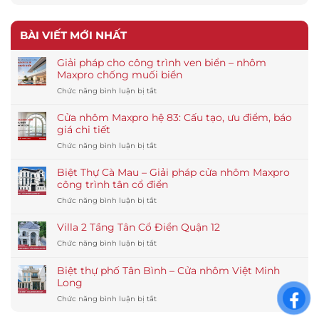
BÀI VIẾT MỚI NHẤT
Giải pháp cho công trình ven biển – nhôm
Maxpro chống muối biển
ở
Chức năng bình luận bị tắt
Giải
pháp
Cửa nhôm Maxpro hệ 83: Cấu tạo, ưu điểm, báo
cho
giá chi tiết
công
ở
Chức năng bình luận bị tắt
trình
Cửa
ven
nhôm
biển
Biệt Thự Cà Mau – Giải pháp cửa nhôm Maxpro
Maxpro
–
công trình tân cổ điển
hệ
nhôm
ở
Chức năng bình luận bị tắt
83:
Maxpro
Biệt
Cấu
chống
Thự
tạo,
Villa 2 Tầng Tân Cổ Điển Quận 12
muối
Cà
ưu
biển
ở
Chức năng bình luận bị tắt
Mau
điểm,
Villa
–
báo
2
Giải
Biệt thự phố Tân Bình – Cửa nhôm Việt Minh
giá
Tầng
pháp
Long
chi
Tân
cửa
tiết
ở
Chức năng bình luận bị tắt
Cổ
nhôm
Biệt
Điển
Maxpro