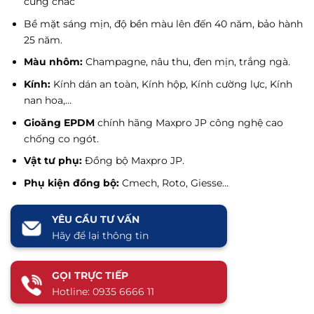
cứng chắc
Bề mặt sáng mịn, độ bền màu lên đến 40 năm, bảo hành
25 năm.
Màu nhôm:
Champagne, nâu thu, đen mịn, trắng ngà.
Kính:
Kính dán an toàn, Kính hộp, Kính cường lực, Kính
nan hoa,…
Gioăng EPDM
chính hãng Maxpro JP công nghệ cao
chống co ngót.
Vật tư phụ:
Đồng bộ Maxpro JP.
Phụ kiện đồng bộ:
Cmech, Roto, Giesse…
YÊU CẦU TƯ VẤN
Hãy để lại thông tin
GỌI TRỰC TIẾP
Hotline: 0935 6666 11