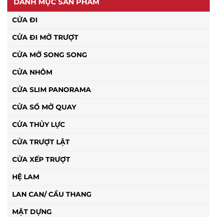
DANH MỤC SẢN PHẨM
CỬA ĐI
CỬA ĐI MỞ TRƯỢT
CỬA MỞ SONG SONG
CỬA NHÔM
CỬA SLIM PANORAMA
CỬA SỔ MỞ QUAY
CỬA THỦY LỰC
CỬA TRƯỢT LẬT
CỬA XẾP TRƯỢT
HỆ LAM
LAN CAN/ CẦU THANG
MẶT DỰNG