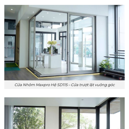
Cửa Nhôm Maxpro Hệ SD115 – Cửa trượt lật vuông góc