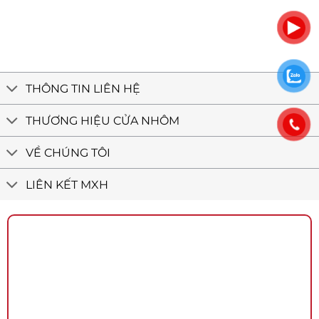
thự
Quận
công
phố
12
trình
Tân
tân
Bình
cổ
–
điển
Cửa
nhôm
Việt
THÔNG TIN LIÊN HỆ
Minh
Long
THƯƠNG HIỆU CỬA NHÔM
VỀ CHÚNG TÔI
LIÊN KẾT MXH