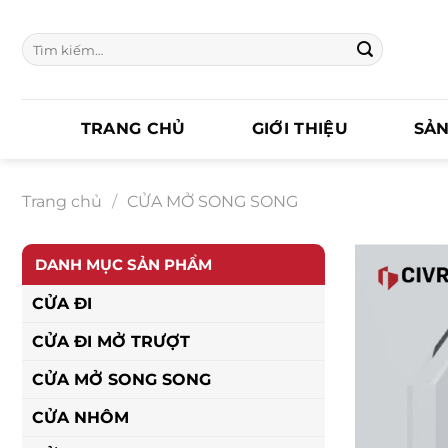
Chuyển
đến
Tìm
nội
kiếm:
dung
TRANG CHỦ
GIỚI THIỆU
SẢ
Trang chủ
/
CỬA MỞ SONG SONG
DANH MỤC SẢN PHẨM
CỬA ĐI
CỬA ĐI MỞ TRƯỢT
CỬA MỞ SONG SONG
CỬA NHÔM