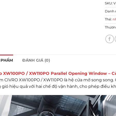
SKU:
V
Danh 
Thẻ:
n
Thươn
 PHẨM
ĐÁNH GIÁ (0)
o XW100PO / XW110PO Parallel Opening Window – C
m CIVRO XW100PO / XW110PO là hệ cửa mở song song
gió hiệu quả với hai chế độ vận hành, cho phép điều kh