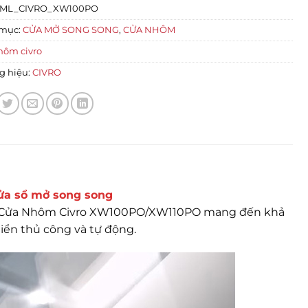
ML_CIVRO_XW100PO
mục:
CỬA MỞ SONG SONG
,
CỬA NHÔM
hôm civro
g hiệu:
CIVRO
ửa sổ mở song song
. Cửa Nhôm Civro XW100PO/XW110PO mang đến khả
iển thủ công và tự động.