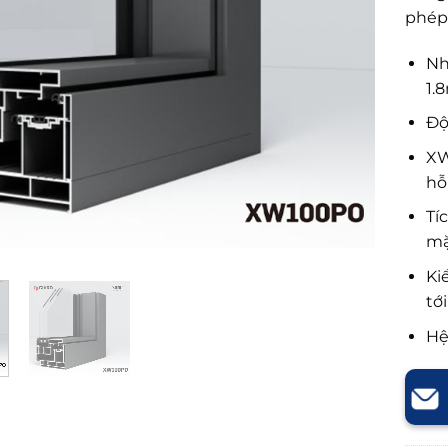
phép 
Nh
1.
Độ
XW
hỗ
Tí
mặ
Ki
tớ
Hệ