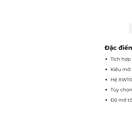
Đặc điể
Tích hợp
Kiểu mở: 
Hệ XW110
Tùy chọn
Độ mở tố