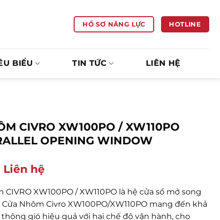
HOTLINE
HỒ SƠ NĂNG LỰC
ÊU BIỂU
TIN TỨC
LIÊN HỆ
ÔM CIVRO XW100PO / XW110PO
RALLEL OPENING WINDOW
: Liên hệ
 CIVRO XW100PO / XW110PO là hệ cửa sổ mở song
. Cửa Nhôm Civro XW100PO/XW110PO mang đến khả
thông gió hiệu quả với hai chế độ vận hành, cho