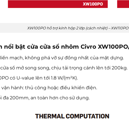
XW100PO hỗ trợ kính hộp 2 lớp (cách nhiệt) – XW110PO h
m nổi bật cửa cửa sổ nhôm Civro XW100P
 liền mạch, không phá vỡ sự đồng nhất của mặt dựng.
cửa sổ mở song song, chịu tải trọng cánh lên tới 200kg.
PO có U-value lên tới 1.8 W/(m²K).
 vận hành: thủ công hoặc điều khiển điện.
i đa 200mm, an toàn hơn cho sử dụng.