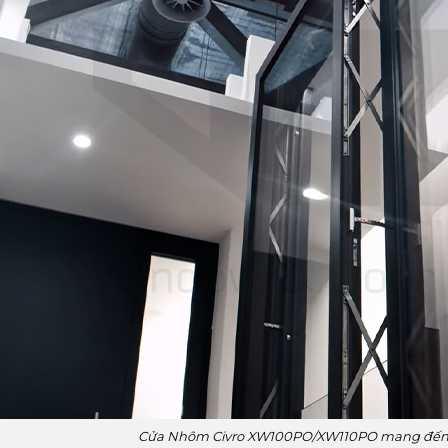
Cửa Nhôm Civro XW100PO/XW110PO mang đến k