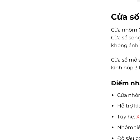
Cửa s
Cửa nhôm Ci
Cửa sổ song
không ảnh 
Cửa sổ mở 
kính hộp 3 
Điểm nh
Cửa nhôm
Hỗ trợ k
Tùy hệ:
X
Nhôm tiê
Độ sâu c