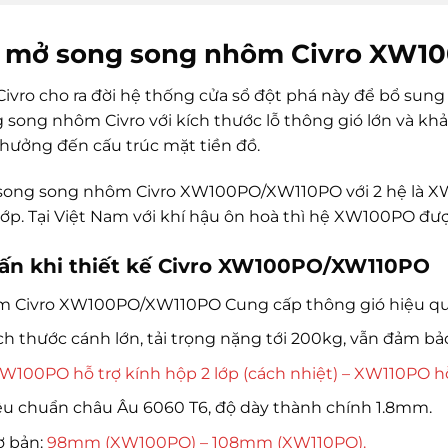
ổ mở song song nhôm Civro XW
vro cho ra đời hệ thống cửa sổ đột phá này để bổ sung
 song nhôm Civro với kích thước lỗ thông gió lớn và khả
hưởng đến cấu trúc mặt tiền đồ.
song song nhôm Civro XW100PO/XW110PO với 2 hệ là XW
lớp. Tại Việt Nam với khí hậu ôn hoà thì hệ XW100PO đ
ấn khi thiết kế Civro XW100PO/XW110PO
 Civro XW100PO/XW110PO Cung cấp thông gió hiệu quả,
ích thước cánh lớn, tải trọng nặng tới 200kg, vẫn đảm 
W100PO hỗ trợ kính hộp 2 lớp (cách nhiệt) – XW110PO hỗ 
u chuẩn châu Âu 6060 T6, độ dày thành chính 1.8mm.
ơ bản:
98mm (XW100PO) – 108mm (XW110PO).