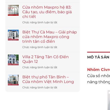
Giải
pháp
Cửa nhôm Maxpro hệ 83:
cho
Cấu tạo, ưu điểm, báo giá
công
chi tiết
trình
ở
Chức năng bình luận bị tắt
ven
Cửa
biển
nhôm
–
Biệt Thự Cà Mau – Giải pháp
Maxpro
nhôm
cửa nhôm Maxpro công
hệ
Maxpro
trình tân cổ điển
83:
chống
ở
Chức năng bình luận bị tắt
Cấu
muối
Biệt
tạo,
biển
Thự
ưu
Villa 2 Tầng Tân Cổ Điển
MÔ TẢ SẢN
Cà
điểm,
Quận 12
Mau
báo
ở
Chức năng bình luận bị tắt
–
giá
Nhôm Civr
Villa
Giải
chi
Cửa sổ nhô
2
pháp
Biệt thự phố Tân Bình –
tiết
Tầng
cửa
Cửa nhôm Việt Minh Long
năng thông 
Tân
nhôm
ở
Chức năng bình luận bị tắt
Cổ
Maxpro
Biệt
Điển
công
thự
Quận
trình
phố
12
tân
Tân
cổ
Bình
điển