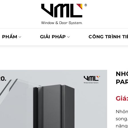
N PHẨM
GIẢI PHÁP
CÔNG TRÌNH TI
NH
PA
Giá
Nhôm
song
năng 