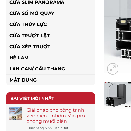
CỬA SLIM PANORAMA
CỬA SỔ MỞ QUAY
CỬA THỦY LỰC
CỬA TRƯỢT LẬT
CỬA XẾP TRƯỢT
HỆ LAM
LAN CAN/ CẦU THANG
MẶT DỰNG
BÀI VIẾT MỚI NHẤT
Giải pháp cho công trình
ven biển – nhôm Maxpro
chống muối biển
ở
Chức năng bình luận bị tắt