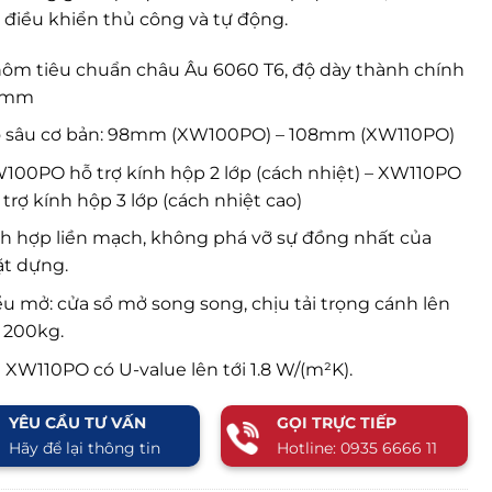
điều khiển thủ công và tự động.
ôm tiêu chuẩn châu Âu 6060 T6, độ dày thành chính
8mm
 sâu cơ bản: 98mm (XW100PO) – 108mm (XW110PO)
100PO hỗ trợ kính hộp 2 lớp (cách nhiệt) – XW110PO
 trợ kính hộp 3 lớp (cách nhiệt cao)
ch hợp liền mạch, không phá vỡ sự đồng nhất của
t dựng.
ểu mở: cửa sổ mở song song, chịu tải trọng cánh lên
i 200kg.
 XW110PO có U-value lên tới 1.8 W/(m²K).
YÊU CẦU TƯ VẤN
GỌI TRỰC TIẾP
Hãy để lại thông tin
Hotline: 0935 6666 11