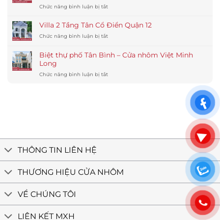
nhôm
ở
Chức năng bình luận bị tắt
83:
Maxpro
Biệt
Cấu
chống
Thự
tạo,
Villa 2 Tầng Tân Cổ Điển Quận 12
muối
Cà
ưu
biển
ở
Chức năng bình luận bị tắt
Mau
điểm,
Villa
–
báo
2
Giải
Biệt thự phố Tân Bình – Cửa nhôm Việt Minh
giá
Tầng
pháp
Long
chi
Tân
cửa
tiết
ở
Chức năng bình luận bị tắt
Cổ
nhôm
Biệt
Điển
Maxpro
thự
Quận
công
phố
12
trình
Tân
tân
Bình
cổ
–
điển
Cửa
nhôm
Việt
THÔNG TIN LIÊN HỆ
Minh
Long
THƯƠNG HIỆU CỬA NHÔM
VỀ CHÚNG TÔI
LIÊN KẾT MXH