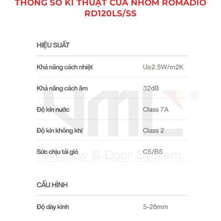
THÔNG SỐ KĨ THUẬT CỬA NHÔM ROMADIO
RD120LS/SS