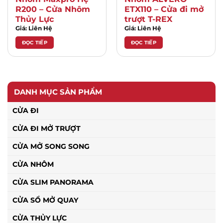
R200 – Cửa Nhôm
ETX110 – Cửa đi mở
Thủy Lực
trượt T-REX
Giá: Liên Hệ
Giá: Liên Hệ
ĐỌC TIẾP
ĐỌC TIẾP
DANH MỤC SẢN PHẨM
CỬA ĐI
CỬA ĐI MỞ TRƯỢT
CỬA MỞ SONG SONG
CỬA NHÔM
CỬA SLIM PANORAMA
CỬA SỔ MỞ QUAY
CỬA THỦY LỰC