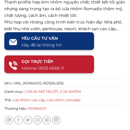
Thanh profile hợp kim nhôm nguyên chất, thiết kết tối giản
nhưng sang trọng tạo ra bộ cửa nhôm Romadio thẩm mỹ,
chất lượng, cách âm, cách nhiệt tốt.
Phù hợp với những công trình kiến trúc hiện đại: Nhà phố,
biệt thự nhà vườn, penhouse, resort, khách sạn cao cấp,…
YÊU CẦU TƯ VẤN
Hãy để lại thông tin
GỌI TRỰC TIẾP
Hotline: 0935 6666 11
SKU:
VML_ROMADIO_RD120LS/SS
Danh mục:
CỬA ĐI MỞ TRƯỢT
,
CỬA NHÔM
Thẻ:
cửa nhôm cao cấp
,
cửa nhôm romadio
Thương hiệu:
ROMADIO