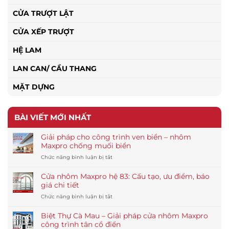
CỬA TRƯỢT LẬT
CỬA XẾP TRƯỢT
HỆ LAM
LAN CAN/ CẦU THANG
MẶT DỰNG
BÀI VIẾT MỚI NHẤT
Giải pháp cho công trình ven biển – nhôm
Maxpro chống muối biển
ở
Chức năng bình luận bị tắt
Giải
pháp
Cửa nhôm Maxpro hệ 83: Cấu tạo, ưu điểm, báo
cho
giá chi tiết
công
ở
Chức năng bình luận bị tắt
trình
Cửa
ven
nhôm
biển
Biệt Thự Cà Mau – Giải pháp cửa nhôm Maxpro
Maxpro
–
công trình tân cổ điển
hệ