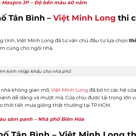
m Maxpro JP – Độ bền màu 40 năm
hố Tân Bình –
Việt Minh Long
thi 
ng tính, Việt Minh Long đã tư vấn chủ đầu tư lựa chọn
th
m cúng cho ngôi nhà.
ôm kính nhập khẩu cho nhà phố
ôi nhà không gian mở,
Việt Minh Long
đã bố trí các hệ cửa
n hành dễ dàng và mượt mà. Cửa chịu được tải trọng lớn 
ho thời tiết mưa giông thất thường tại TP.HCM.
àu sâm panh – Nhà phố Biên Hòa
hố Tân Bình – Việt Minh Long th