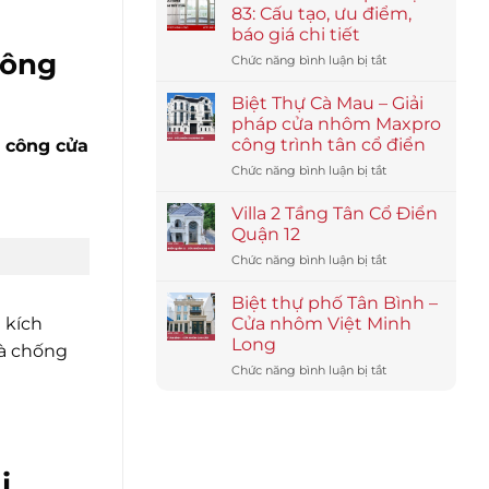
cho
83: Cấu tạo, ưu điểm,
công
báo giá chi tiết
trình
công
ở
Chức năng bình luận bị tắt
ven
Cửa
biển
nhôm
–
Biệt Thự Cà Mau – Giải
Maxpro
nhôm
pháp cửa nhôm Maxpro
hệ
Maxpro
công trình tân cổ điển
i công cửa
83:
chống
ở
Chức năng bình luận bị tắt
Cấu
muối
Biệt
tạo,
biển
Thự
ưu
Villa 2 Tầng Tân Cổ Điển
Cà
điểm,
Quận 12
Mau
báo
ở
Chức năng bình luận bị tắt
–
giá
Villa
Giải
chi
2
pháp
Biệt thự phố Tân Bình –
tiết
Tầng
cửa
Cửa nhôm Việt Minh
 kích
Tân
nhôm
Long
và chống
Cổ
Maxpro
ở
Chức năng bình luận bị tắt
Điển
công
Biệt
Quận
trình
thự
12
tân
phố
cổ
Tân
điển
Bình
i
–