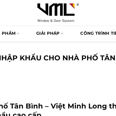
N PHẨM
GIẢI PHÁP
CÔNG TRÌNH TI
NHẬP KHẨU CHO NHÀ PHỐ TÂN
phố Tân Bình – Việt Minh Long th
hẩu cao cấp