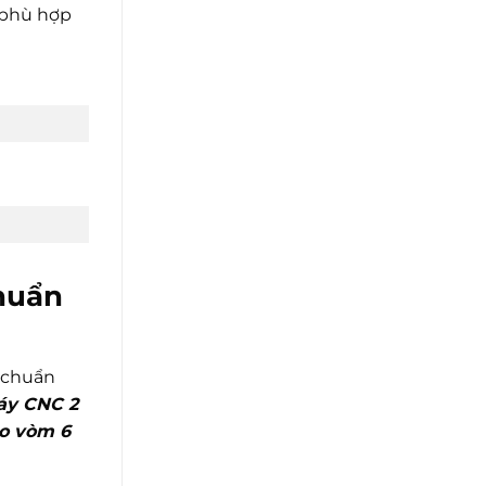
 phù hợp
chuẩn
n chuẩn
áy CNC 2
éo vòm 6