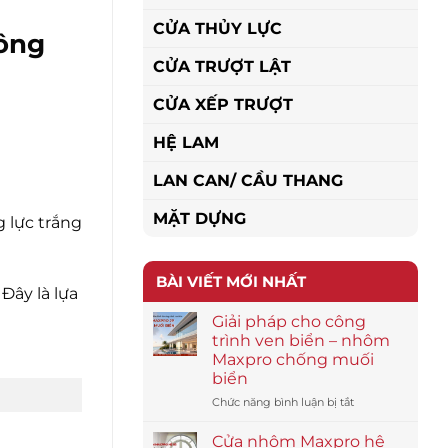
CỬA THỦY LỰC
công
CỬA TRƯỢT LẬT
CỬA XẾP TRƯỢT
HỆ LAM
LAN CAN/ CẦU THANG
MẶT DỰNG
 lực trắng
BÀI VIẾT MỚI NHẤT
Đây là lựa
Giải pháp cho công
trình ven biển – nhôm
Maxpro chống muối
biển
ở
Chức năng bình luận bị tắt
Giải
pháp
Cửa nhôm Maxpro hệ