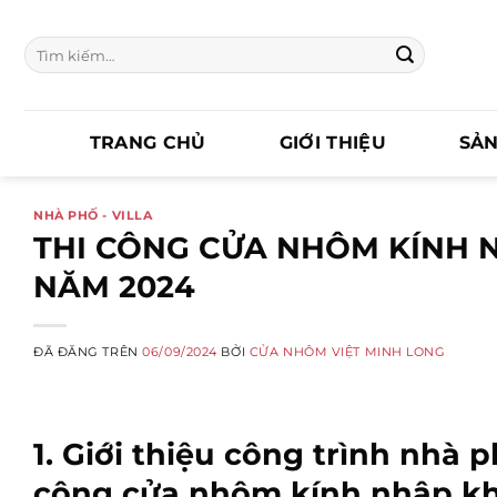
Chuyển
đến
Tìm
nội
kiếm:
dung
TRANG CHỦ
GIỚI THIỆU
SẢ
NHÀ PHỐ - VILLA
THI CÔNG CỬA NHÔM KÍNH 
NĂM 2024
ĐÃ ĐĂNG TRÊN
06/09/2024
BỞI
CỬA NHÔM VIỆT MINH LONG
1. Giới thiệu công trình nhà 
công cửa nhôm kính nhập k