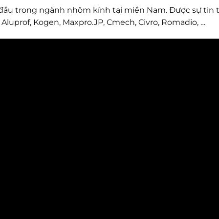
g đầu trong ngành nhôm kính tại miền Nam. Được sự tin 
: Aluprof, Kogen, Maxpro.JP, Cmech, Civro, Romadio, …