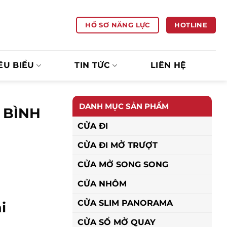
HOTLINE
HỒ SƠ NĂNG LỰC
ÊU BIỂU
TIN TỨC
LIÊN HỆ
DANH MỤC SẢN PHẨM
 BÌNH
CỬA ĐI
CỬA ĐI MỞ TRƯỢT
CỬA MỞ SONG SONG
CỬA NHÔM
CỬA SLIM PANORAMA
i
CỬA SỔ MỞ QUAY