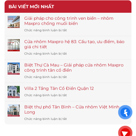
BÀI VIẾT MỚI NHẤT
Giải pháp cho công trình ven biển – nhôm
Maxpro chống muối biển
ở
Chức năng bình luận bị tắt
Giải
pháp
Cửa nhôm Maxpro hệ 83: Cấu tạo, ưu điểm, báo
cho
giá chi tiết
công
ở
Chức năng bình luận bị tắt
trình
Cửa
ven
nhôm
biển
Biệt Thự Cà Mau – Giải pháp cửa nhôm Maxpro
Maxpro
–
công trình tân cổ điển
hệ
nhôm
ở
Chức năng bình luận bị tắt
83:
Maxpro
Biệt
Cấu
chống
Thự
tạo,
Villa 2 Tầng Tân Cổ Điển Quận 12
muối
Cà
ưu
biển
ở
Chức năng bình luận bị tắt
Mau
điểm,
Villa
–
báo
2
Giải
Biệt thự phố Tân Bình – Cửa nhôm Việt Minh
giá
Tầng
pháp
Long
chi
Tân
cửa
tiết
ở
Chức năng bình luận bị tắt
Cổ
nhôm
Biệt
Điển
Maxpro
thự
Quận
công
phố
12
trình