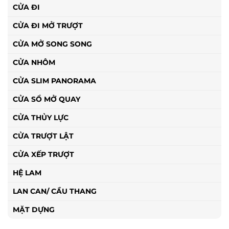
CỬA ĐI
CỬA ĐI MỞ TRƯỢT
CỬA MỞ SONG SONG
CỬA NHÔM
CỬA SLIM PANORAMA
CỬA SỔ MỞ QUAY
CỬA THỦY LỰC
CỬA TRƯỢT LẬT
CỬA XẾP TRƯỢT
HỆ LAM
LAN CAN/ CẦU THANG
MẶT DỰNG