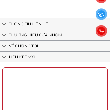
Tân
tân
Bình
cổ
–
điển
Cửa
nhôm
Việt
THÔNG TIN LIÊN HỆ
Minh
Long
THƯƠNG HIỆU CỬA NHÔM
VỀ CHÚNG TÔI
LIÊN KẾT MXH