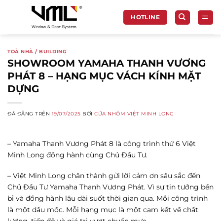
Chuyển
đến
HOTLINE
nội
dung
TOÀ NHÀ / BUILDING
SHOWROOM YAMAHA THANH VƯƠNG
PHÁT 8 – HẠNG MỤC VÁCH KÍNH MẶT
DỰNG
ĐÃ ĐĂNG TRÊN
19/07/2025
BỞI
CỬA NHÔM VIỆT MINH LONG
– Yamaha Thanh Vương Phát 8 là công trình thứ 6 Việt
Minh Long đồng hành cùng Chủ Đầu Tư.
– Việt Minh Long chân thành gửi lời cảm ơn sâu sắc đến
Chủ Đầu Tư Yamaha Thanh Vương Phát. Vì sự tin tưởng bền
bỉ và đồng hành lâu dài suốt thời gian qua. Mỗi công trình
là một dấu mốc. Mỗi hạng mục là một cam kết về chất
lượng, tiến độ và giá trị vượt chuẩn mực.