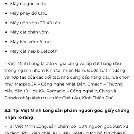
Máy ép góc cơ to
Máy phay đố CNC
Máy uốn vòm 20-40 tấn
Máy cắt chân vòm
Máy kéo vòm 6 mét
Máy cắt nẹp bluetooth
– Việt Minh Long là đơn vị gia công và lắp đặt hàng đầu
trong ngành nhôm kính tại miền Nam. Được sự tin tưởng
và hợp tác của các đối tác, nhà cung cấp hàng đầu lựa chọn
như: Maxpro.JP – Công nghệ Nhật Bản, Cmech – Thương
hiệu đến từ Hoa Kỳ, Romadio – Công nghệ Ý, Civro và
Ponzio nhập khẩu trực tiếp Châu Âu, Kính Thiên Phú, …
3.3. Tại Việt Minh Long sản phẩm nguồn gốc, giấy chứng
nhận rõ ràng
– Tại Việt Minh Long, sản phẩm có 100% nguồn gốc xuất xứ
rõ ràng. Phụ kiện phải là CHÍNH HÃNG được hỗ trợ pháp lý.