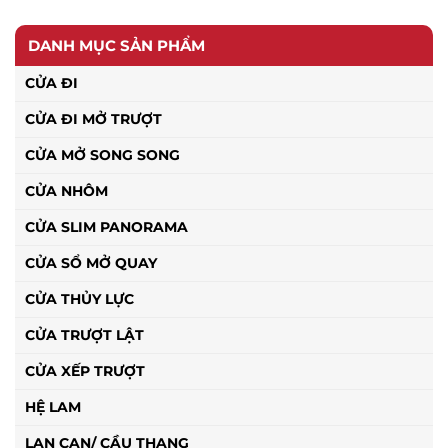
DANH MỤC SẢN PHẨM
CỬA ĐI
CỬA ĐI MỞ TRƯỢT
CỬA MỞ SONG SONG
CỬA NHÔM
CỬA SLIM PANORAMA
CỬA SỔ MỞ QUAY
CỬA THỦY LỰC
CỬA TRƯỢT LẬT
CỬA XẾP TRƯỢT
HỆ LAM
LAN CAN/ CẦU THANG