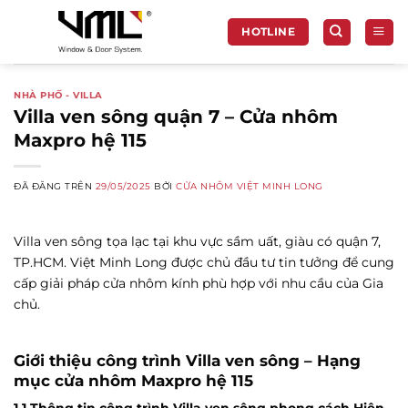
Chuyển
đến
HOTLINE
nội
dung
NHÀ PHỐ - VILLA
Villa ven sông quận 7 – Cửa nhôm
Maxpro hệ 115
ĐÃ ĐĂNG TRÊN
29/05/2025
BỞI
CỬA NHÔM VIỆT MINH LONG
Villa ven sông tọa lạc tại khu vực sầm uất, giàu có quận 7,
TP.HCM. Việt Minh Long được chủ đầu tư tin tưởng để cung
cấp giải pháp cửa nhôm kính phù hợp với nhu cầu của Gia
chủ.
Giới thiệu công trình Villa ven sông – Hạng
mục cửa nhôm Maxpro hệ 115