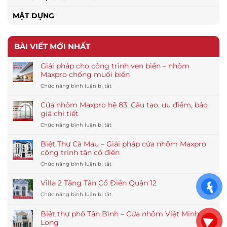
MẶT DỰNG
BÀI VIẾT MỚI NHẤT
Giải pháp cho công trình ven biển – nhôm
Maxpro chống muối biển
ở
Chức năng bình luận bị tắt
Giải
pháp
Cửa nhôm Maxpro hệ 83: Cấu tạo, ưu điểm, báo
cho
giá chi tiết
công
ở
Chức năng bình luận bị tắt
trình
Cửa
ven
nhôm
biển
Biệt Thự Cà Mau – Giải pháp cửa nhôm Maxpro
Maxpro
–
công trình tân cổ điển
hệ
nhôm
ở
Chức năng bình luận bị tắt
83:
Maxpro
Biệt
Cấu
chống
Thự
tạo,
Villa 2 Tầng Tân Cổ Điển Quận 12
muối
Cà
ưu
biển
ở
Chức năng bình luận bị tắt
Mau
điểm,
Villa
–
báo
2
Giải
Biệt thự phố Tân Bình – Cửa nhôm Việt Minh
giá
Tầng
pháp
Long
chi
Tân