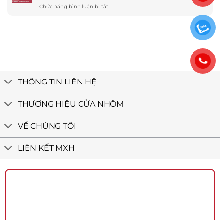
cửa
tiết
ở
Chức năng bình luận bị tắt
Cổ
nhôm
Biệt
Điển
Maxpro
thự
Quận
công
phố
12
trình
Tân
tân
Bình
cổ
–
điển
Cửa
nhôm
Việt
THÔNG TIN LIÊN HỆ
Minh
Long
THƯƠNG HIỆU CỬA NHÔM
VỀ CHÚNG TÔI
LIÊN KẾT MXH