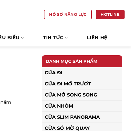
HOTLINE
HỒ SƠ NĂNG LỰC
ÊU BIỂU
TIN TỨC
LIÊN HỆ
DANH MỤC SẢN PHẨM
CỬA ĐI
CỬA ĐI MỞ TRƯỢT
CỬA MỞ SONG SONG
o năm
CỬA NHÔM
CỬA SLIM PANORAMA
CỬA SỔ MỞ QUAY