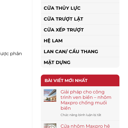
CỬA THỦY LỰC
CỬA TRƯỢT LẬT
CỬA XẾP TRƯỢT
HỆ LAM
LAN CAN/ CẦU THANG
 được phân
MẶT DỰNG
BÀI VIẾT MỚI NHẤT
Giải pháp cho công
trình ven biển – nhôm
Maxpro chống muối
biển
ở
Chức năng bình luận bị tắt
Giải
pháp
Cửa nhôm Maxpro hệ