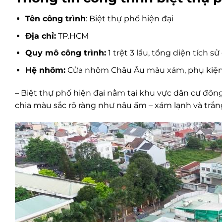
Tên công trình
: Biệt thự phố hiện đại
Địa chỉ:
TP.HCM
Quy mô công trình:
1 trệt 3 lầu, tổng diện tích
Hệ nhôm:
Cửa nhôm Châu Âu màu xám, phụ kiện
– Biệt thự phố hiện đại nằm tại khu vực dân cư đông
chia màu sắc rõ ràng như nâu ấm – xám lạnh và trắn