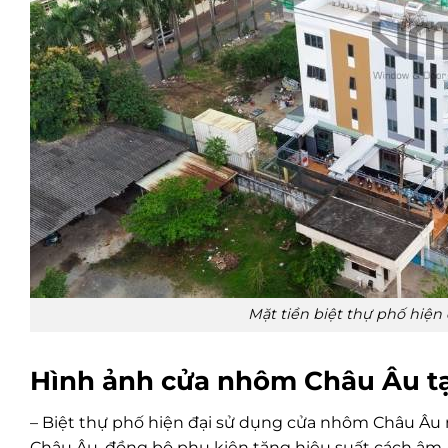
Mặt tiền biệt thự phố hiệ
Hình ảnh cửa nhôm Châu Âu tại
– Biệt thự phố hiện đại
sử dụng cửa nhôm Châu Âu m
Châu Âu, đồng bộ phụ kiện tăng hiệu suất cách âm.