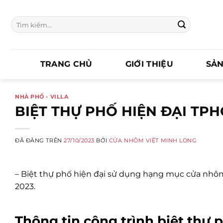
Chuyển
đến
Tìm
nội
kiếm:
dung
TRANG CHỦ
GIỚI THIỆU
SẢ
NHÀ PHỐ - VILLA
BIỆT THỰ PHỐ HIỆN ĐẠI TP
ĐÃ ĐĂNG TRÊN
27/10/2023
BỞI
CỬA NHÔM VIỆT MINH LONG
– Biệt thự phố hiện đại sử dụng hạng mục cửa nhôm
2023.
Thông tin công trình biệt thự