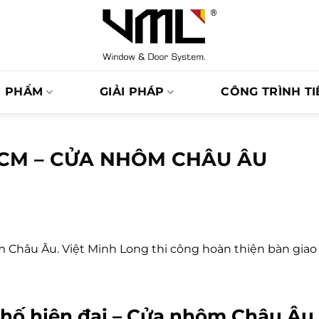
N PHẨM
GIẢI PHÁP
CÔNG TRÌNH TI
HCM – CỬA NHÔM CHÂU ÂU
 Châu Âu. Việt Minh Long thi công hoàn thiện bàn gia
 phố hiện đại – Cửa nhôm Châu Âu