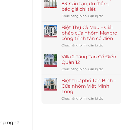
cho
83: Cấu tạo, ưu điểm,
công
báo giá chi tiết
trình
ở
Chức năng bình luận bị tắt
ven
Cửa
biển
nhôm
–
Biệt Thự Cà Mau – Giải
Maxpro
nhôm
pháp cửa nhôm Maxpro
hệ
Maxpro
công trình tân cổ điển
83:
chống
ở
Chức năng bình luận bị tắt
Cấu
muối
Biệt
tạo,
biển
Thự
ưu
Villa 2 Tầng Tân Cổ Điển
Cà
điểm,
Quận 12
Mau
báo
ở
Chức năng bình luận bị tắt
–
giá
Villa
Giải
chi
2
pháp
Biệt thự phố Tân Bình –
tiết
Tầng
cửa
Cửa nhôm Việt Minh
Tân
nhôm
Long
Cổ
Maxpro
ở
Chức năng bình luận bị tắt
Điển
công
Biệt
Quận
trình
thự
12
tân
phố
cổ
Tân
điển
ông nghệ
Bình
–