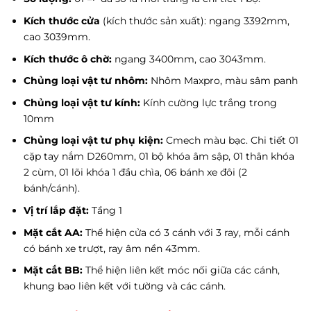
Kích thước cửa
(kích thước sản xuất): ngang 3392mm,
cao 3039mm.
Kích thước ô chờ:
ngang 3400mm, cao 3043mm.
Chủng loại vật tư nhôm:
Nhôm Maxpro, màu sâm panh
Chủng loại vật tư kính:
Kính cường lực trắng trong
10mm
Chủng loại vật tư phụ kiện:
Cmech màu bạc. Chi tiết 01
cặp tay nắm D260mm, 01 bộ khóa âm sập, 01 thân khóa
2 cùm, 01 lõi khóa 1 đầu chìa, 06 bánh xe đôi (2
bánh/cánh).
Vị trí lắp đặt:
Tầng 1
Mặt cắt AA:
Thể hiện cửa có 3 cánh với 3 ray, mỗi cánh
có bánh xe trượt, ray âm nền 43mm.
Mặt cắt BB:
Thể hiện liên kết móc nối giữa các cánh,
khung bao liên kết với tường và các cánh.