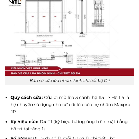
Bản vẽ cửa lùa nhôm kính chi tiết bộ D4
Quy cách cửa:
Cửa đi mở lùa 3 cánh, hệ 115 => Hệ 115 là
hệ chuyên sử dụng cho cửa đi lùa của hệ nhôm Maxpro
JP.
Ký hiệu cửa:
D4-T1 (ký hiệu tương ứng trên mặt bằng
bố trí tại tầng 1)
Số lượng:
01 => đa số là mỗi trang là chi tiết 1 bộ.