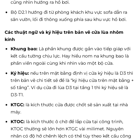
cũng nhìn hướng ra hồ bơi.
Bộ D2.1 hướng đi từ phòng khách khu vực sofa dẫn ra
sân vườn, lối đi thông xuống phía sau khu vực hồ bơi.
Các thuật ngữ và ký hiệu trên bản vẽ cửa lùa nhôm
kính
Khung bao:
Là phần khung được gắn vào tiếp giáp với
kết cấu tường chịu lực. Hay hiểu nom na khung bao là
phần viền ngoài cùng khi nhìn vào một bộ cửa.
Ký hiệu:
nếu trên mặt bằng định vị cửa ký hiệu là D3 thì
trên bản vẽ chi tiết sẽ để là “ký hiệu cửa trên mặt bằng +
số tầng”. Ví dụ cửa đi lùa D3 tại tầng 1 thì ký hiệu sẽ là
D3-T1.
KTGC:
là kích thước cửa được chốt sẽ sản xuất tại nhà
máy.
KTOC:
là kích thước ô chờ để lắp cửa tại công trình,
KTOC thường sẽ lớn hơn KTGC vài milimet. Nguyên
nhân có độ hở chênh lệch có thể tùy theo kết cấu công